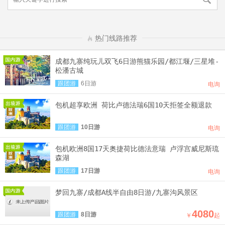
热门线路推荐
成都九寨纯玩儿双飞6日游熊猫乐园/都江堰/三星堆-
松潘古城
跟团游
6日游
电询
包机超享欧洲 荷比卢德法瑞6国10天拒签全额退款
跟团游
10日游
电询
包机欧洲8国17天奥捷荷比德法意瑞 卢浮宫威尼斯琉
森湖
跟团游
17日游
电询
梦回九寨/成都A线半自由8日游/九寨沟风景区
4080
跟团游
8日游
￥
起