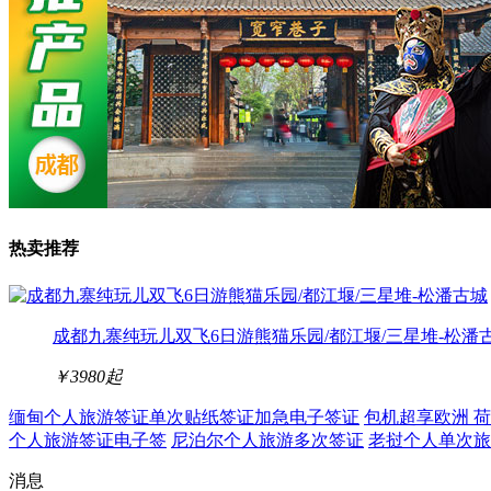
热卖推荐
成都九寨纯玩儿双飞6日游熊猫乐园/都江堰/三星堆-松潘
￥3980
起
缅甸个人旅游签证单次贴纸签证加急电子签证
包机超享欧洲 荷
个人旅游签证电子签
尼泊尔个人旅游多次签证
老挝个人单次旅
消息