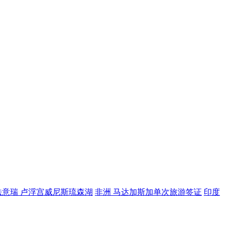
法意瑞 卢浮宫威尼斯琉森湖
非洲 马达加斯加单次旅游签证
印度