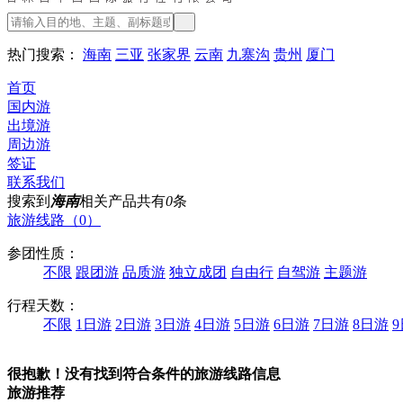
热门搜索：
海南
三亚
张家界
云南
九寨沟
贵州
厦门
首页
国内游
出境游
周边游
签证
联系我们
搜索到
海南
相关产品共有
0
条
旅游线路（0）
参团性质：
不限
跟团游
品质游
独立成团
自由行
自驾游
主题游
行程天数：
不限
1日游
2日游
3日游
4日游
5日游
6日游
7日游
8日游
很抱歉！没有找到符合条件的旅游线路信息
旅游推荐