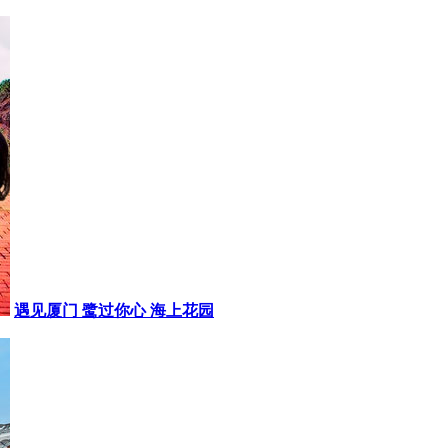
遇见厦门 鹭过你心 海上花园