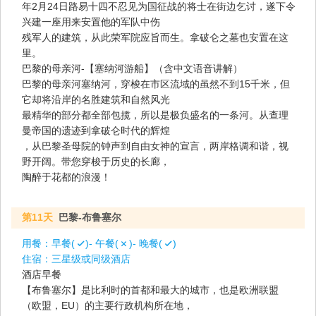
年2月24日路易十四不忍见为国征战的将士在街边乞讨，遂下令
兴建一座用来安置他的军队中伤
残军人的建筑，从此荣军院应旨而生。拿破仑之墓也安置在这
里。
巴黎的母亲河-【塞纳河游船】（含中文语音讲解）
巴黎的母亲河塞纳河，穿梭在市区流域的虽然不到15千米，但
它却将沿岸的名胜建筑和自然风光
最精华的部分都全部包揽，所以是极负盛名的一条河。从查理
曼帝国的遗迹到拿破仑时代的辉煌
，从巴黎圣母院的钟声到自由女神的宣言，两岸格调和谐，视
野开阔。带您穿梭于历史的长廊，
陶醉于花都的浪漫！
第11天
巴黎-布鲁塞尔
用餐：
早餐(
)- 午餐(
)- 晚餐(
)
住宿：
三星级或同级酒店
酒店早餐
【布鲁塞尔】是比利时的首都和最大的城市，也是欧洲联盟
（欧盟，EU）的主要行政机构所在地，