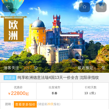
游客关注：
10123
位
最近预定：
10
笔
纯享欧洲德意法瑞4国13天一价全含 沈阳录指纹
跟团游
优惠价
出发城市
行程天数
22800
长春
13（/天）
￥
起
查看更多报价
团期：
(请提前
20天
报名)