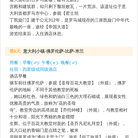
宫殿和建筑群，却只剩下颓垣败瓦，一片荒凉。该遗址位于意
大利首都罗马市中心，参观【君士坦
丁凯旋门】建于公元312年，是罗马城现存的三座凯旋门中年代
最晚的一座，途经【帝国大道】
游览结束后，入住酒店休息。
第6天
意大利小镇-佛罗伦萨-比萨-米兰
用餐：
早餐(
)- 午餐(
)- 晚餐(
)
住宿：
四星级或同级酒店
酒店早餐
驱车前往佛罗伦萨，参观【圣母百花大教堂】（外观），佛罗
伦萨的地标，不同于其他教堂的死板
，她以粉红色、绿色和奶油白三色的大理石砌成，展现着女性
优雅高贵的气质，故称为“花的圣母
寺”。教堂旁边的高塔就是【乔托钟楼】（外观），与教堂相衬
十分和谐，阳光下秀丽的身姿熠熠
生辉。位于百花大教堂对面的【圣乔凡尼礼拜堂】（外观），
其入口处的青铜门是点睛之笔，被米
开朗基罗成为“通往天堂之门”。游览【但丁故居】（外观），后