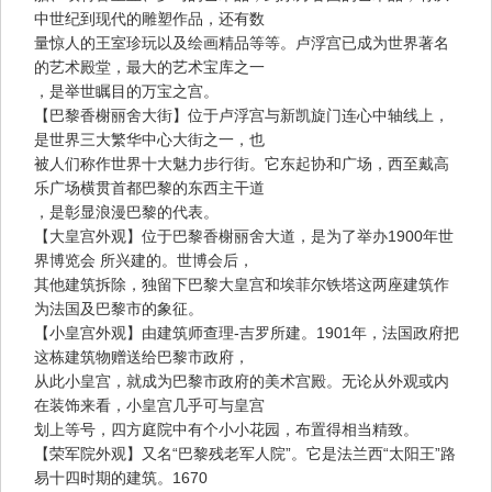
中世纪到现代的雕塑作品，还有数
量惊人的王室珍玩以及绘画精品等等。卢浮宫已成为世界著名
的艺术殿堂，最大的艺术宝库之一
，是举世瞩目的万宝之宫。
【巴黎香榭丽舍大街】位于卢浮宫与新凯旋门连心中轴线上，
是世界三大繁华中心大街之一，也
被人们称作世界十大魅力步行街。它东起协和广场，西至戴高
乐广场横贯首都巴黎的东西主干道
，是彰显浪漫巴黎的代表。
【大皇宫外观】位于巴黎香榭丽舍大道，是为了举办1900年世
界博览会 所兴建的。世博会后，
其他建筑拆除，独留下巴黎大皇宫和埃菲尔铁塔这两座建筑作
为法国及巴黎市的象征。
【小皇宫外观】由建筑师查理-吉罗所建。1901年，法国政府把
这栋建筑物赠送给巴黎市政府，
从此小皇宫，就成为巴黎市政府的美术宫殿。无论从外观或内
在装饰来看，小皇宫几乎可与皇宫
划上等号，四方庭院中有个小小花园，布置得相当精致。
【荣军院外观】又名“巴黎残老军人院”。它是法兰西“太阳王”路
易十四时期的建筑。1670