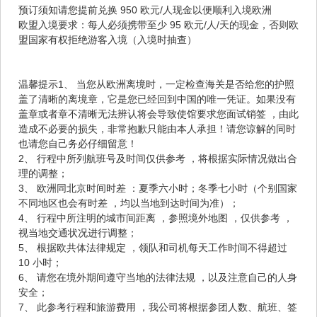
预订须知请您提前兑换 950 欧元/人现金以便顺利入境欧洲
欧盟入境要求：每人必须携带至少 95 欧元/人/天的现金，否则欧
盟国家有权拒绝游客入境（入境时抽查）
温馨提示1、 当您从欧洲离境时，一定检查海关是否给您的护照
盖了清晰的离境章，它是您已经回到中国的唯一凭证。如果没有
盖章或者章不清晰无法辨认将会导致使馆要求您面试销签 ，由此
造成不必要的损失，非常抱歉只能由本人承担！请您谅解的同时
也请您自己务必仔细留意！
2、 行程中所列航班号及时间仅供参考 ，将根据实际情况做出合
理的调整；
3、 欧洲同北京时间时差 ：夏季六小时；冬季七小时（个别国家
不同地区也会有时差 ，均以当地到达时间为准）；
4、 行程中所注明的城市间距离 ，参照境外地图 ，仅供参考 ，
视当地交通状况进行调整；
5、 根据欧共体法律规定 ，领队和司机每天工作时间不得超过
10 小时；
6、 请您在境外期间遵守当地的法律法规 ，以及注意自己的人身
安全；
7、 此参考行程和旅游费用 ，我公司将根据参团人数、航班、签