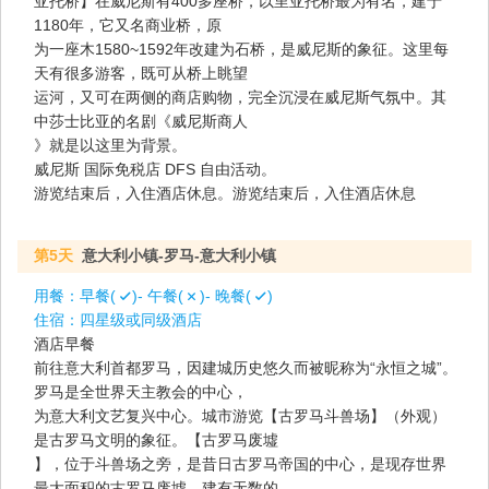
亚托桥】在威尼斯有400多座桥，以里亚托桥最为有名，建于
1180年，它又名商业桥，原
为一座木1580~1592年改建为石桥，是威尼斯的象征。这里每
天有很多游客，既可从桥上眺望
运河，又可在两侧的商店购物，完全沉浸在威尼斯气氛中。其
中莎士比亚的名剧《威尼斯商人
》就是以这里为背景。
威尼斯 国际免税店 DFS 自由活动。
游览结束后，入住酒店休息。游览结束后，入住酒店休息
第5天
意大利小镇-罗马-意大利小镇
用餐：
早餐(
)- 午餐(
)- 晚餐(
)
住宿：
四星级或同级酒店
酒店早餐
前往意大利首都罗马，因建城历史悠久而被昵称为“永恒之城”。
罗马是全世界天主教会的中心，
为意大利文艺复兴中心。城市游览【古罗马斗兽场】（外观）
是古罗马文明的象征。【古罗马废墟
】，位于斗兽场之旁，是昔日古罗马帝国的中心，是现存世界
最大面积的古罗马废墟，建有无数的