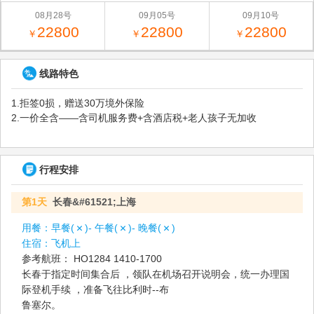
08月28号
09月05号
09月10号
22800
22800
22800
￥
￥
￥
线路特色
1.拒签0损，赠送30万境外保险
2.一价全含——含司机服务费+含酒店税+老人孩子无加收
行程安排
第1天
长春&#61521;上海
用餐：
早餐(
)- 午餐(
)- 晚餐(
)
住宿：
飞机上
参考航班： HO1284 1410-1700
长春于指定时间集合后 ，领队在机场召开说明会，统一办理国
际登机手续 ，准备飞往比利时--布
鲁塞尔。