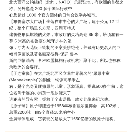
北大西洋公约组织（北约，NATO）总部驻地，有欧洲的首都之
称。另外也是 200 多个国际行政中
心及超过 1000 个官方团体的日常会议举办城市。
【布鲁塞尔大广场】坐落在市中心的大广场，建于公元 12 世
纪，整个广场呈长方形，四周哥特式
建筑物形似燃烧的火焰，市政厅的尖塔高达 85 米，塔顶塑有一
尊 5 米高的布鲁塞尔城守护神的塑
像，厅内天花板上绘制的图案美妙绝伦，并藏有历史名人的巨
幅肖像画以及著名画家彼得·保罗·鲁本
斯的巨幅油画，各种欧盟机构行政机构汇聚于此，所以也被称
为欧洲的会客厅。
【于连童像】在大广场北面竖立着世界著名的“尿尿小童
(Mannekenpis)”的铜像，铜像高半米左
右，是个光身叉腰撒尿的儿童，形象逼真。据说500多年前，这
位名叫于连的小男孩一泡尿浇灭了
进犯者的导火索，拯救了全市居民，故立此像来纪念他。
【原子球】原子球建造于1958年布鲁塞尔世博会，高102米，
总重2200吨，由9个直径18米的空心
金属球体组成，它表现的是放大了1650亿倍的铁原子结构。