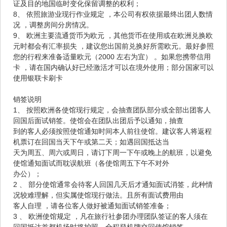
证及目的地国临时变化保留调整的权利；
8、 依照旅游业现行作业规定 ，本公司有权依据最终出团人数情
况 ，调整房间分房情况。
9、 欧洲主要流通货币为欧元 ，其他货币在使用或在欧洲兑换欧
元时都会有汇率损失 ，建议您出国前兑换好所需欧元。最好参照
您的行程来准备适量欧元（2000 左右为宜） 。如果您携带信用
卡 ，请在国内确认好已经激活才可以在境外使用；部分国家可以
使用银联卡刷卡
销签说明
1、 按照欧洲各使馆现行规定，会抽查团队部分或全部出团客人
回国后面试销签。使馆会在团队出团后予以通知，抽查
到的客人必须按照使馆通知时间本人前往使馆。建议客人将返程
机票订在回国当天下午或第二天；如遇回国抵达当
天为周五、周六或周日，请订下周一下午或晚上的航班，以避免
使馆通知面试而耽误航班（各使馆周五下午不对外
办公）；
2 、 部分使馆通常会待客人回国几天后才通知面试消签，此种情
况较难理解，但实属使馆现行做法。且所有面试费用由
客人自理 ，请各位客人做好被通知面试销签准备；
3 、 欧洲使馆规定 ，凡在旅行社参团办理团队签证的客人须在
回国抵达首都机场时将护照、全程登机牌交回使馆销签，