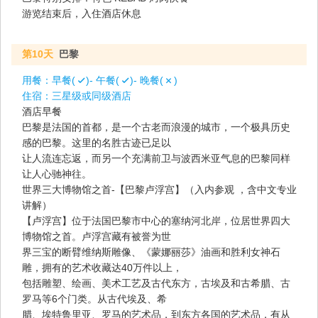
游览结束后，入住酒店休息
第10天
巴黎
用餐：
早餐(
)- 午餐(
)- 晚餐(
)
住宿：
三星级或同级酒店
酒店早餐
巴黎是法国的首都，是一个古老而浪漫的城市，一个极具历史
感的巴黎。这里的名胜古迹已足以
让人流连忘返，而另一个充满前卫与波西米亚气息的巴黎同样
让人心驰神往。
世界三大博物馆之首-【巴黎卢浮宫】（入内参观 ，含中文专业
讲解）
【卢浮宫】位于法国巴黎市中心的塞纳河北岸，位居世界四大
博物馆之首。卢浮宫藏有被誉为世
界三宝的断臂维纳斯雕像、《蒙娜丽莎》油画和胜利女神石
雕，拥有的艺术收藏达40万件以上，
包括雕塑、绘画、美术工艺及古代东方，古埃及和古希腊、古
罗马等6个门类。从古代埃及、希
腊、埃特鲁里亚、罗马的艺术品，到东方各国的艺术品，有从