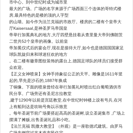
市中心。到中世纪时成为城市里
最大的广场。广场的名字来源于广场西面三个连体的哥特式楼
房,最具特色的是楼的顶的人字型
的山墙。如今作为法兰克福的市政厅。楼房的二楼有个皇帝大
厅Kaisersaal,是神圣罗马帝国皇
帝举行加冕典礼的地方,大厅四壁悬挂着从查里曼大帝到佛朗茨
二世共52个皇帝的画像。以前皇
帝加冕仪式后的宴会厅,现在是接待大厅,如今也是德国国国家足
球队凯旋归来和球迷狂欢的地方
。在二楼有徽章图纹装饰的露台上,德国足球队的球员们接受群
众欢迎。
【正义女神喷泉】女神手持象征公正的天平。雕像是1611年竖
起的,早先是沙石的,1887年换成
了铜像。下面的喷泉曾经在举行加冕礼时喷出红白葡萄酒供市
民分享。广场旁还有圣尼古拉教堂
,建于1290年以前是宫廷教堂,在中世纪时钟楼上设有号兵,在河
上有船到达是吹响号角以示致意
。每年圣诞节前广场要搭起高高的圣诞树,设立圣诞集市 ,广场上
摆满了摊贩,出售圣诞礼品和小吃。
【法兰克福 凯撒大教堂】（外观）是一座歌德式建筑。由罗马
广场东侧穿过半木造市民住宅，