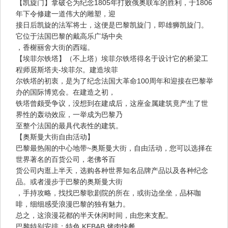
【凯旋门】拿破仑为纪念1805年打败俄奥联军的胜利，于1806
年下令修建一道伟大的雕塑，迎
接日后凯旋的法军将士，这便是巴黎凯旋门，即雄狮凯旋门。
它位于法国巴黎的戴高乐广场中央
，香榭丽舍大街的西端。
【埃菲尔铁塔】（不上塔）埃菲尔铁塔得名于设计它的桥梁工
程师居斯塔夫-埃菲尔。建造埃菲
尔铁塔的初衷，是为了纪念法国大革命100周年和迎接在巴黎举
办的国际博览会。在建造之初，
铁塔曾颇受争议，没想到在建成后，这座金属建筑竟产生了世
界性的轰动效应，一举成为巴黎乃
至整个法国的最具代表性的建筑。
【奥斯曼大街自由活动】
巴黎最热闹的中心地带~奥斯曼大街，自由活动，您可以选择在
世界著名的百货公司，老佛爷百
货公司内逛上半天，选购各种世界知名品牌产品以及各种纪念
品。或者漫步于巴黎的奥斯曼大街
，手持攻略，找找巴黎歌剧院的所在，或街边坐坐，品杯咖
啡，细细感受浪漫巴黎的独有魅力。
总之，这浪漫花都的半天休闲时间，由您来支配。
巴黎特别安排：特色 KEBAB 烤肉快餐