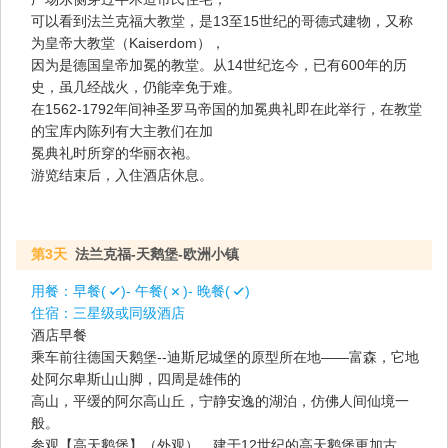
可以看到法兰克福大教堂，是13至15世纪的哥德式建物，又称
为皇帝大教堂（Kaiserdom），
因为是德国皇帝加冕的教堂。从14世纪迄今，已有600年的历
史，虽几经战火，仍能幸免于难。
在1562-1792年间神圣罗马帝国的加冕典礼即在此举行，在教堂
的宝库内陈列有大主教们在加
冕典礼时所穿的华丽衣袍。
游览结束后，入住酒店休息。
第3天
法兰克福-天鹅堡-欧洲小镇
用餐：
早餐(
)- 午餐(
)- 晚餐(
)
住宿：
三星级或同级酒店
酒店早餐
乘车前往德国天鹅堡--迪斯尼城堡的原型所在地——富森，它地
处阿尔卑斯山山脚，四周是雄伟的
高山，平缓的阿尔高山丘，宁静安逸的湖泊，仿佛人间仙境一
般。
参观【高天鹅堡】（外观），建于12世纪的高天鹅堡更加古