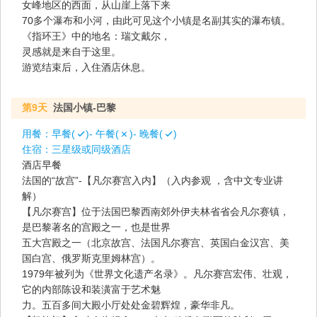
女峰地区的西面，从山崖上落下来
70多个瀑布和小河，由此可见这个小镇是名副其实的瀑布镇。
《指环王》中的地名：瑞文戴尔，
灵感就是来自于这里。
游览结束后，入住酒店休息。
第9天
法国小镇-巴黎
用餐：
早餐(
)- 午餐(
)- 晚餐(
)
住宿：
三星级或同级酒店
酒店早餐
法国的“故宫”-【凡尔赛宫入内】（入内参观 ，含中文专业讲
解）
【凡尔赛宫】位于法国巴黎西南郊外伊夫林省省会凡尔赛镇，
是巴黎著名的宫殿之一，也是世界
五大宫殿之一（北京故宫、法国凡尔赛宫、英国白金汉宫、美
国白宫、俄罗斯克里姆林宫）。
1979年被列为《世界文化遗产名录》。凡尔赛宫宏伟、壮观，
它的内部陈设和装潢富于艺术魅
力。五百多间大殿小厅处处金碧辉煌，豪华非凡。