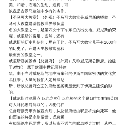
美、和谐，石雕的生动、逼真，可
以说是古罗马建筑中少有的杰作。
【圣马可大教堂】（外观）圣马可大教堂是威尼斯的骄傲，圣
马可大教堂是基督教世界最负盛
名的大教堂之一，是第四次十字军东征的出发地。威尼斯的荣
耀，威尼斯的富足，当然，还有
威尼斯的历史和信仰，尽在于此。圣马可大教堂几乎有1000年
的历史了。它是天主教最富丽和
最重要的教堂之一。
威尼斯游览景点【总督府】（外观）又称威尼斯公爵府。始建
于9世纪，属于欧洲中世纪哥特建
筑。由于当时威尼斯与地中海东部的伊斯兰国家密切的文化贸
易往来，大量阿拉伯人定居威尼
斯，所以总督府立面的席纹图案明显受到了伊斯兰建筑的影
响。
【威尼斯游览景点-叹息之桥】叹息桥的名字是19世纪时由英国
诗人拜伦勋爵所取的，囚犯们在
总督府接受审判被宣判后，从总督府经由叹息桥走向死牢，他
们面临的将是永别俗世，叹息桥
有如隔绝生死两世，所以从密不透气的叹息桥走过时，从桥上