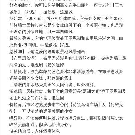
好者的胜地。你可以仰望到矗立在半山腰的一座古老的【王宫
城堡】（外观），据记载，这座城
堡始建于700年前，后不断扩建而成，它是列支敦士登的象征。
前往瑞士因特拉肯它是少女峰山脚下的一个美丽小镇，也是瑞
士著名的度假胜地，以一年四季风
景醉人著称，它的地理位置处于图恩湖和布里恩茨湖之间，由
此得名-湖间镇。中途前往【布里
恩茨湖】，这是爱的迫降取景地风景如画。
【布里恩茨湖】，布里恩茨湖号称“上帝的右眼”，被称为瑞士最
纯净的湖，电视剧《爱的迫降
》拍摄地，波光粼粼的蓝色湖水非常清澈透亮，在布里恩茨湖
远望美丽的少女峰，那婀娜的雪山
，清澈的湖水感受真正的人间仙境，世外桃源。
游览瑞士因特拉肯，拉丁文的原意即是“两湖之间”位于图恩湖及
布里恩湖之间而得名，抵达因
特拉肯后市区游览漫步市中心的【荷黑马特广场】及【何维克
街】，可以清楚的远望美丽的少女
峰身影，不论你何时从这片绿地擦身而过，都可以随时与少女
峰的美丽相遇，彻底地松弛身心；
游览结束后，入住酒店休息