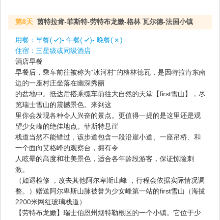
第8天
茵特拉肯-菲斯特-劳特布龙嫩-格林 瓦尔德-法国小镇
用餐：
早餐(
)- 午餐(
)- 晚餐(
)
住宿：
三星级或同级酒店
酒店早餐
早餐后，乘车前往被称为“冰河村”的格林德瓦，是因特拉肯东南
边的一座村庄坐落在幽深秀丽
的盆地中。抵达后搭乘缆车前往大自然的天堂【first雪山】，尽
览瑞士雪山的震撼景色。来到这
里你会发现各种令人兴奋的景点。更值得一提的是这里还是观
望少女峰的绝佳地点。菲斯特悬崖
栈道当然不能错过，该步道包含一段沿崖小道、一座吊桥、和
一个面向艾格峰的观察台，拥有令
人眩晕的高度和壮美景色，适合各年龄段游客，保证惊险刺
激。
（如遇检修 ，改去其他阿尔卑斯山峰 ，行程会依据实际情况调
整。）赠送阿尔卑斯山脉被誉为少女峰第一站的first雪山（海拔
2200米网红玻璃栈道）
【劳特布龙嫩】瑞士伯恩州烟特勒根区的一个小镇。它位于少