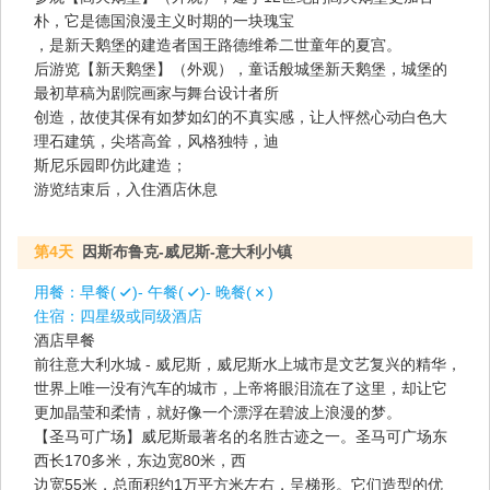
朴，它是德国浪漫主义时期的一块瑰宝
，是新天鹅堡的建造者国王路德维希二世童年的夏宫。
后游览【新天鹅堡】（外观），童话般城堡新天鹅堡，城堡的
最初草稿为剧院画家与舞台设计者所
创造，故使其保有如梦如幻的不真实感，让人怦然心动白色大
理石建筑，尖塔高耸，风格独特，迪
斯尼乐园即仿此建造；
游览结束后，入住酒店休息
第4天
因斯布鲁克-威尼斯-意大利小镇
用餐：
早餐(
)- 午餐(
)- 晚餐(
)
住宿：
四星级或同级酒店
酒店早餐
前往意大利水城 - 威尼斯，威尼斯水上城市是文艺复兴的精华，
世界上唯一没有汽车的城市，上帝将眼泪流在了这里，却让它
更加晶莹和柔情，就好像一个漂浮在碧波上浪漫的梦。
【圣马可广场】威尼斯最著名的名胜古迹之一。圣马可广场东
西长170多米，东边宽80米，西
边宽55米，总面积约1万平方米左右，呈梯形。它们造型的优