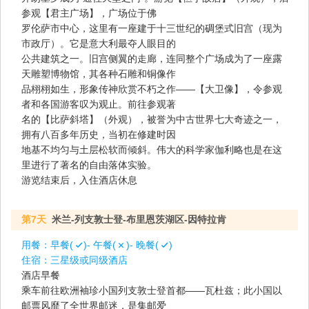
参观【君主广场】，广场位于佛
罗伦萨市中心，这里有一座建于十三世纪的碉堡式旧宫（现为
市政厅）。它是意大利最夺人眼目的
公共建筑之一。旧宫侧翼的走廊，连同整个广场成为了一座露
天雕塑博物馆，其各种石雕和铜像作
品栩栩如生，形象传神欣赏不朽之作——【大卫像】，令参观
者和各国游客叹为观止。前往参观著
名的【比萨斜塔】（外观），被誉为中古世界七大奇迹之一，
拥有八百多年历史，当初在修建时因
地基不均匀与土层松软而倾斜。伟大的科学家伽利略也是在这
里进行了著名的自由落体实验。
游览结束后，入住酒店休息
第7天
米兰-列支敦士登-布里恩茨湖区-因特拉肯
用餐：
早餐(
)- 午餐(
)- 晚餐(
)
住宿：
三星级或同级酒店
酒店早餐
乘车前往欧洲袖珍小国列支敦士登首都——瓦杜兹；此小国以
邮票风靡了全世界邮迷，是集邮爱