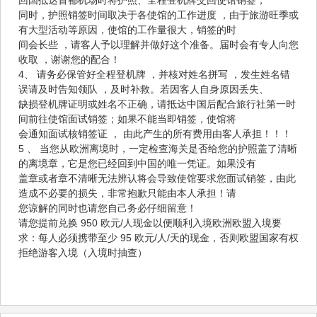
同时，护照销签时间取决于各使馆的工作进度 ，由于旅游旺季或
有大型活动等原因，使馆的工作量很大，销签的时
间会长些 ，请客人予以理解并做好这个准备。届时会有专人向您
收取 ，谢谢您的配合！
4、 请务必保管好全程登机牌 ，并核对姓名拼写 ，发生姓名错
误请及时告知领队 ，及时补救。若因客人自身原因丢失、
缺损登机牌证明或姓名不正确，请抵达中国后配合旅行社第一时
间前往使馆面试销签；如果不能当即销签，使馆将
会通知面试核销签证 ， 由此产生的所有费用由客人承担！！！
5 、 当您从欧洲离境时，一定检查海关是否给您的护照盖了清晰
的离境章，它是您已经回到中国的唯一凭证。如果没有
盖章或者章不清晰无法辨认将会导致使馆要求您面试销签，由此
造成不必要的损失，非常抱歉只能由本人承担！请
您谅解的同时也请您自己务必仔细留意！
请您提前兑换 950 欧元/人现金以便顺利入境欧洲欧盟入境要
求：每人必须携带至少 95 欧元/人/天的现金，否则欧盟国家有权
拒绝游客入境（入境时抽查）