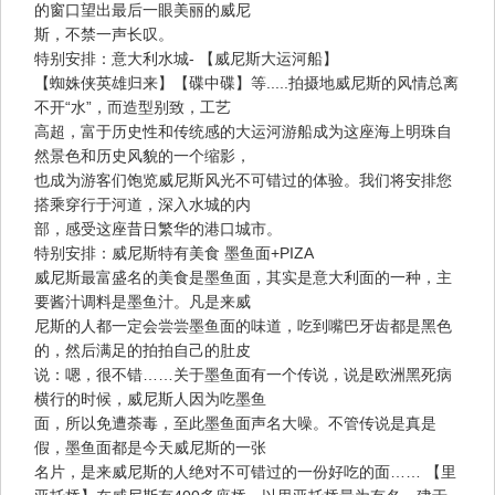
的窗口望出最后一眼美丽的威尼
斯，不禁一声长叹。
特别安排：意大利水城- 【威尼斯大运河船】
【蜘姝侠英雄归来】【碟中碟】等.....拍摄地威尼斯的风情总离
不开“水”，而造型别致，工艺
高超，富于历史性和传统感的大运河游船成为这座海上明珠自
然景色和历史风貌的一个缩影，
也成为游客们饱览威尼斯风光不可错过的体验。我们将安排您
搭乘穿行于河道，深入水城的内
部，感受这座昔日繁华的港口城市。
特别安排：威尼斯特有美食 墨鱼面+PIZA
威尼斯最富盛名的美食是墨鱼面，其实是意大利面的一种，主
要酱汁调料是墨鱼汁。凡是来威
尼斯的人都一定会尝尝墨鱼面的味道，吃到嘴巴牙齿都是黑色
的，然后满足的拍拍自己的肚皮
说：嗯，很不错……关于墨鱼面有一个传说，说是欧洲黑死病
横行的时候，威尼斯人因为吃墨鱼
面，所以免遭荼毒，至此墨鱼面声名大噪。不管传说是真是
假，墨鱼面都是今天威尼斯的一张
名片，是来威尼斯的人绝对不可错过的一份好吃的面…… 【里