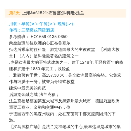
第2天
上海&#61521;布鲁塞尔-科隆-法兰
用餐：
早餐(
)- 午餐(
)- 晚餐(
)
住宿：
三星级或同级酒店
参考航班： HO1659 0135-0650
乘坐航班前往欧洲的心脏布鲁塞尔
抵达后乘车前往科隆，游览德国最大的主教教堂—【科隆大教
堂】（入内）是科隆最著名的建筑之一
,也是欧洲最大的哥特式建筑之一。建于1248年,历经数百年的修
建和扩建于 1880 年完工，以轻盈
、雅致著称于世，高157.38 米，是全欧洲最高的尖塔。它集宏
伟与细腻于一身，被誉为哥特式教堂
建筑中最完美的典范！
后游览金融之城-法兰克福；
法兰克福是德国第五大城市及黑森州最大城市，德国乃至欧洲
重要工商业、金融和交通中心，位
于德国西部的黑森州境内，处在莱茵河中部支流美因河的下
游。
【罗马贝格广场】是法兰克福老城的中心,最早这里是城市的集